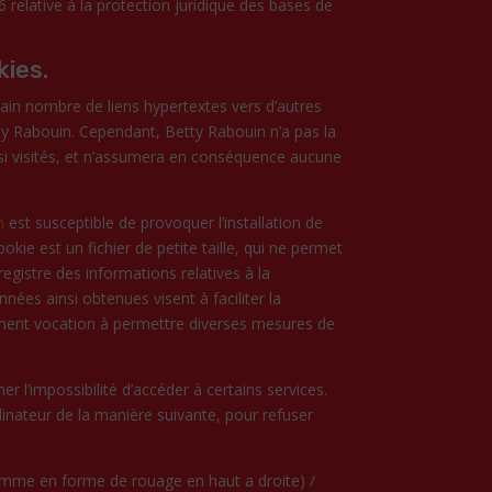
 relative à la protection juridique des bases de
kies.
ain nombre de liens hypertextes vers d’autres
tty Rabouin. Cependant, Betty Rabouin n’a pas la
ainsi visités, et n’assumera en conséquence aucune
m
est susceptible de provoquer l’installation de
cookie est un fichier de petite taille, qui ne permet
enregistre des informations relatives à la
nnées ainsi obtenues visent à faciliter la
alement vocation à permettre diverses mesures de
ner l’impossibilité d’accéder à certains services.
dinateur de la manière suivante, pour refuser
gramme en forme de rouage en haut a droite) /