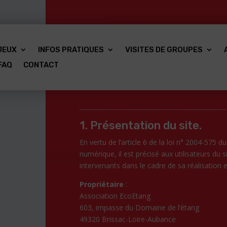
JEUX
INFOS PRATIQUES
VISITES DE GROUPES
FAQ
CONTACT
MENTIONS LÉG
1. Présentation du site.
En vertu de l’article 6 de la loi n° 2004-575 
numérique, il est précisé aux utilisateurs du s
intervenants dans le cadre de sa réalisation et
Propriétaire
:
Association EcoEtang
603, impasse du Domaine de l’étang
49320 Brissac-Loire-Aubance