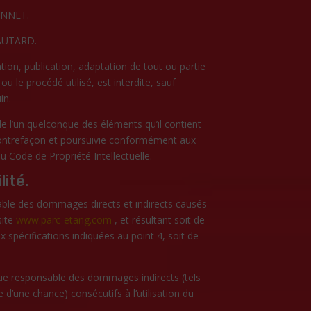
ONNET
.
HAUTARD
.
ion, publication, adaptation de tout ou partie
u le procédé utilisé, est interdite, sauf
in.
e l’un quelconque des éléments qu’il contient
ontrefaçon et poursuivie conformément aux
du Code de Propriété Intellectuelle.
lité.
ble des dommages directs et indirects causés
site
www.parc-etang.com
, et résultant soit de
ux spécifications indiquées au point 4, soit de
ue responsable des dommages indirects (tels
d’une chance) consécutifs à l’utilisation du