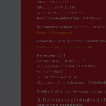
SIREN : 345 291 413
SIRET : 34529141300119
Numéro TVA : FR96345291413
Responsable publication
: Betty Rabouin.
Webmaster
: Benjamin Thomas – 78 Aven
benjamin@andegave.fr
Créateur du site
: Andégave Communicatio
www.andegave-communication.com
Hébergeur
: OVH
SAS au capital de 10 069 020 €
RCS Lille Métropole 424 761 419 00045
Code APE 2620Z
N° TVA : FR 22 424 761 419
Siège social : 2 rue Kellermann – 59100 Roub
Crédits Photos :
Parc de l’etang,
Thomas B
2. Conditions générales d’uti
services proposés.