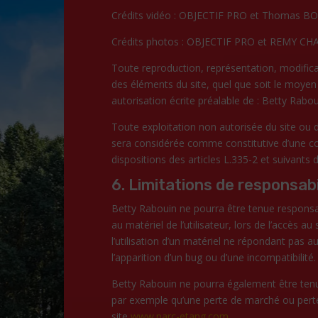
Crédits vidéo :
OBJECTIF PRO
et Thomas B
Crédits photos :
OBJECTIF PRO et REMY C
Toute reproduction, représentation, modificat
des éléments du site, quel que soit le moyen o
autorisation écrite préalable de : Betty Rabou
Toute exploitation non autorisée du site ou d
sera considérée comme constitutive d’une c
dispositions des articles L.335-2 et suivants 
6. Limitations de responsabi
Betty Rabouin ne pourra être tenue responsa
au matériel de l’utilisateur, lors de l’accès au 
l’utilisation d’un matériel ne répondant pas a
l’apparition d’un bug ou d’une incompatibilité.
Betty Rabouin ne pourra également être ten
par exemple qu’une perte de marché ou perte 
site
www.parc-etang.com
.