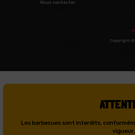
Nous contacter
M
Copyright © 
ATTENT
Les barbecues sont interdits, conforméme
vigueur.