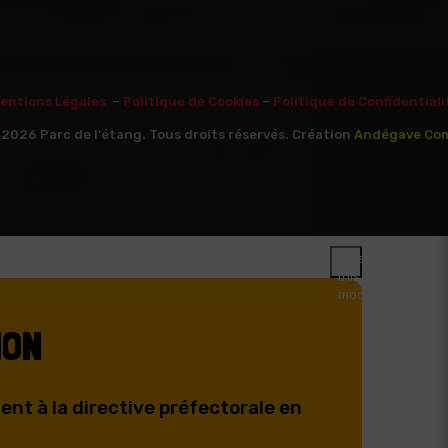
entions Légales
–
Politique de Cookies
–
Politique de Confidentiali
2026 Parc de l'étang. Tous droits réservés. Création
Andégave Co
Close
this
module
ION
nt à la directive préfectorale en