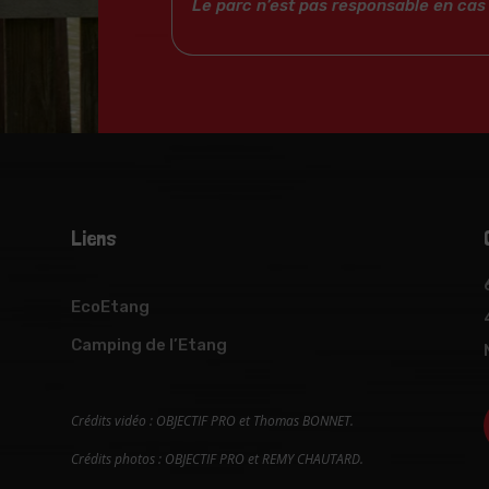
Le parc n’est pas responsable en cas 
Liens
EcoEtang
Camping de l’Etang
​Crédits vidéo :
OBJECTIF PRO
et Thomas BONNET
.
Crédits photos :
OBJECTIF PRO et REMY CHAUTARD
.