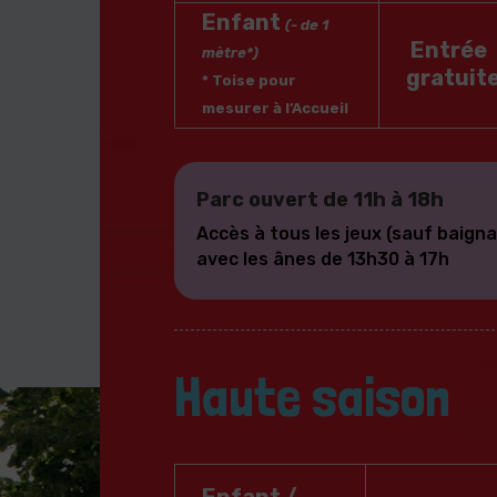
Enfant
(- de 1
Entrée
mètre*)
gratuit
* Toise pour
mesurer à l’Accueil
Parc ouvert de 11h à 18h
Accès à tous les jeux (sauf baign
avec les ânes de 13h30 à 17h
Haute saison