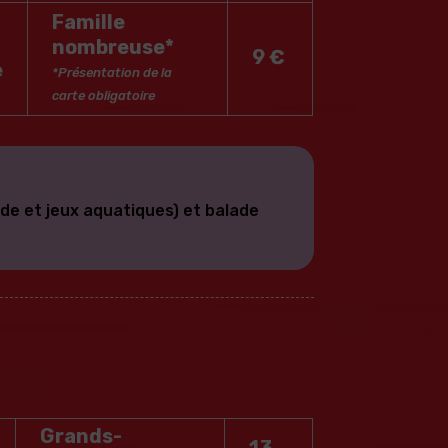
Famille
nombreuse*
9 €
e
*Présentation de la
carte obligatoire
ade et jeux aquatiques) et balade
Grands-