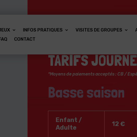
JEUX
INFOS PRATIQUES
VISITES DE GROUPES
FAQ
CONTACT
Saison 2026
TARIFS JOURN
*Moyens de paiements acceptés : CB / Es
Basse saison
Enfant /
12 €
Adulte