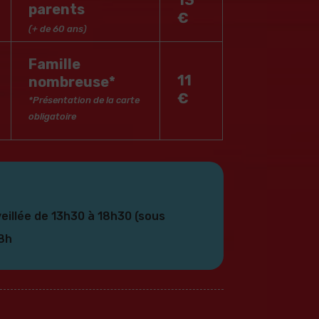
13
parents
€
(+ de 60 ans)
Famille
11
nombreuse*
€
*Présentation de la carte
obligatoire
eillée de 13h30 à 18h30 (sous
18h